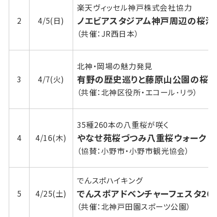
楽天ヴィッセル神戸株式会社協力
ノエビアスタジアム神戸周辺の桜満
2
4/5(日)
（共催：JR西日本）
北神・岡場の魅力発見
有野の歴史巡りと藤原山公園の桜コ
3
4/7(火)
（共催：北神区役所・エコール･リラ）
35種260本の八重桜が咲く
やなせ苑桜づつみ八重桜ウォーク
4
4/16(木)
（協賛：小野市・小野市観光協会）
でんスポハイキング
でんスポアドベンチャーフェスタ20
5
4/25(土)
（共催：北神戸田園スポーツ公園）