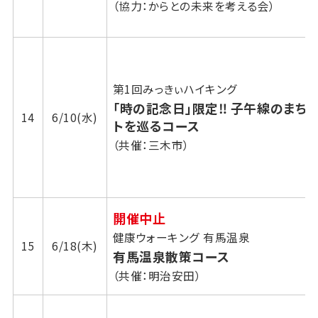
（協力：からとの未来を考える会）
第1回みっきぃハイキング
「時の記念日」限定‼ 子午線のまち
14
6/10(水)
トを巡るコース
（共催：三木市）
開催中止
健康ウォーキング 有馬温泉
15
6/18(木)
有馬温泉散策コース
（共催：明治安田）