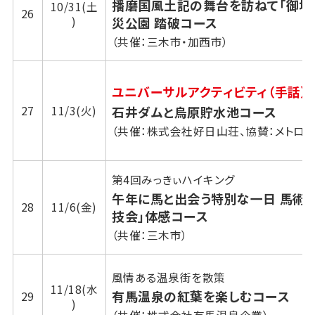
播磨国風土記の舞台を訪ねて「御坂
10/31(土
26
)
災公園 踏破コース
（共催：三木市・加西市）
ユニバーサルアクティビティ（手話）
27
11/3(火)
石井ダムと烏原貯水池コース
（共催：株式会社好日山荘、協賛：メトロこ
第4回みっきぃハイキング
午年に馬と出会う特別な一日 馬術
28
11/6(金)
技会」体感コース
（共催：三木市）
風情ある温泉街を散策
11/18(水
有馬温泉の紅葉を楽しむコース
29
)