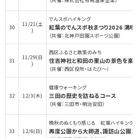
（共催：株式会社有馬温泉企業）
でんスポハイキング
11/21(土
紅葉のでんスポ秋まつり2026 満喫
30
)
（共催：北神戸田園スポーツ公園）
西区ふるさと散策のみち
11/29(日
住吉神社と和田の里山の景色を楽
31
)
（共催：西区役所・はたび～）
健康ウォーキング
三田の歴史を訪ねるコース
32
12/3(木)
（共催：三田市・明治安田）
晩秋のぬくもり感じる 紅葉ハイキング
再度公園から大師道、諏訪山公園コ
33
12/6(日)