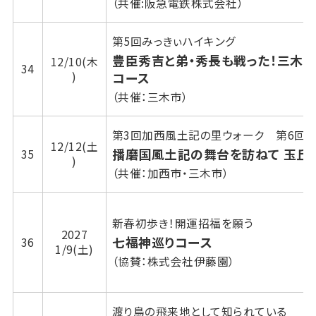
（共催:阪急電鉄株式会社）
第5回みっきぃハイキング
豊臣秀吉と弟・秀長も戦った！三木
12/10(木
34
)
コース
（共催：三木市）
第3回加西風土記の里ウォーク 第6回み
12/12(土
播磨国風土記の舞台を訪ねて 玉丘
35
)
（共催：加西市・三木市）
新春初歩き！開運招福を願う
2027
七福神巡りコース
36
1/9(土)
（協賛：株式会社伊藤園）
渡り鳥の飛来地として知られている