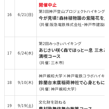
開催中止
第3回神戸登山プロジェクトハイキング
16
6/21(日)
今が見頃！森林植物園の紫陽花を見
（共催:阪急電鉄株式会社・神戸市建設局
第2回みっきぃハイキング
あじさい咲く森でほっと一息 三木あじ
17
6/24(水)
満喫コース
（共催：三木市）
神戸親和大学×神戸電鉄コラボハイキン
鈴蘭台末廣稲荷神社で心身ともにリ
18
9/10(木)
（共催：神戸親和大学）
文化財を訪ねる
19
9/19(土)
農村歌舞伎舞台散策コース