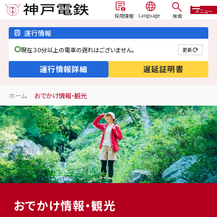
メニュー
検索
採用情報
運行情報
現在３０分以上の電車の遅れはございません。
更新
運行情報詳細
遅延証明書
ホーム
おでかけ情報・観光
おでかけ情報・観光