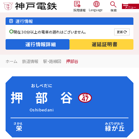
メニュー
検索
採用情報
運行情報
現在３０分以上の電車の遅れはございません。
更新
運行情報詳細
遅延証明書
ホーム
鉄道情報
駅・路線図
押部谷
おしべだに
押部谷
KB
47
Oshibedani
さかえ
みどりがおか
栄
緑が丘