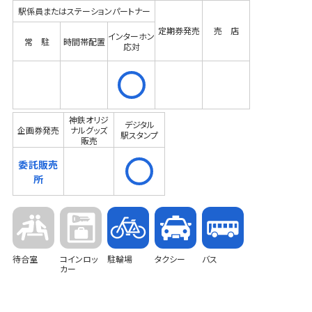
駅係員またはステーションパートナー
定期券発売
売 店
インターホン
常 駐
時間帯配置
応対
神鉄オリジ
デジタル
企画券発売
ナルグッズ
駅スタンプ
販売
委託販売
所
待合室
コインロッ
駐輪場
タクシー
バス
カー