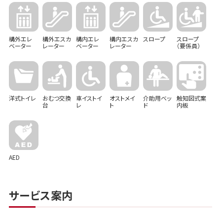
構外エレ
構外エスカ
構内エレ
構内エスカ
スロープ
スロープ
ベーター
レーター
ベーター
レーター
（要係員）
洋式トイレ
おむつ交換
車イストイ
オストメイ
介助用ベッ
触知図式案
台
レ
ト
ド
内板
AED
サービス案内