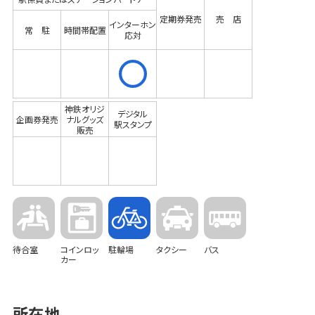
定期券発売
売 店
インターホン
常 駐
時間帯配置
応対
神鉄オリジ
デジタル
企画券発売
ナルグッズ
駅スタンプ
販売
待合室
コインロッ
駐輪場
タクシー
バス
カー
所在地