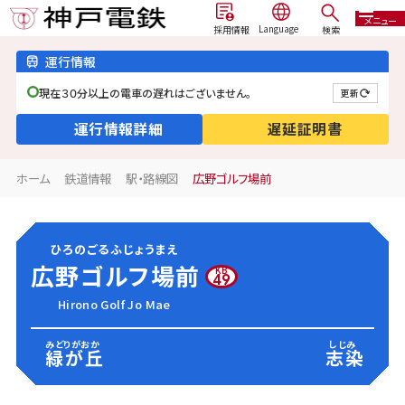
メニュー
検索
採用情報
運行情報
現在３０分以上の電車の遅れはございません。
更新
運行情報詳細
遅延証明書
ホーム
鉄道情報
駅・路線図
広野ゴルフ場前
ひろのごるふじょうまえ
広野ゴルフ場前
KB
49
Hirono Golf Jo Mae
みどりがおか
しじみ
緑が丘
志染