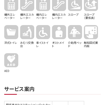
構外エレ
構外エスカ
構内エレ
構内エスカ
スロープ
スロープ
ベーター
レーター
ベーター
レーター
（要係員）
洋式トイレ
おむつ交換
車イストイ
オストメイ
介助用ベッ
触知図式案
台
レ
ト
ド
内板
AED
サービス案内
駅係員またはステーションパートナー