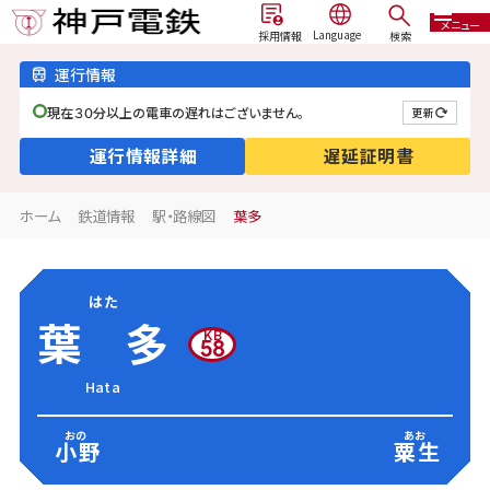
メニュー
検索
採用情報
運行情報
現在３０分以上の電車の遅れはございません。
更新
運行情報詳細
遅延証明書
ホーム
鉄道情報
駅・路線図
葉多
はた
葉多
KB
58
Hata
おの
あお
小野
粟生