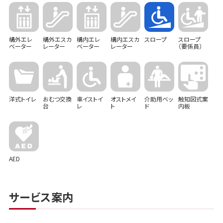
構外エレ
構外エスカ
構内エレ
構内エスカ
スロープ
スロープ
ベーター
レーター
ベーター
レーター
（要係員）
洋式トイレ
おむつ交換
車イストイ
オストメイ
介助用ベッ
触知図式案
台
レ
ト
ド
内板
AED
サービス案内