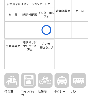
駅係員またはステーションパートナー
定期券発売
売 店
インターホン
常 駐
時間帯配置
応対
神鉄オリジ
デジタル
企画券発売
ナルグッズ
駅スタンプ
販売
待合室
コインロッ
駐輪場
タクシー
バス
カー