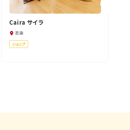
Caira サイラ
志染
ショップ